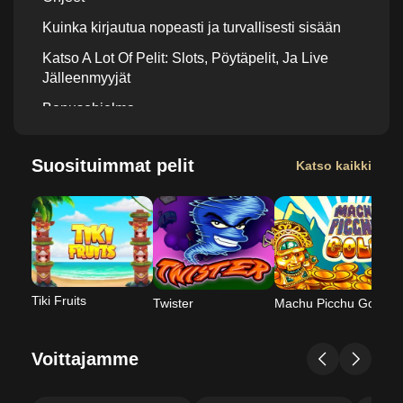
Kuinka kirjautua nopeasti ja turvallisesti sisään
Katso A Lot Of Pelit: Slots, Pöytäpelit, Ja Live
Jälleenmyyjät
Bonusohjelma
Ilmaiskierrokset
Suosituimmat pelit
Katso kaikki
Cashback
Turnaukset Ja Tulostaulu Kisat
Kuinka saada ja käyttää promokoodeja
Mobiilisovellus
Järjestelmävaatimukset
Tiki Fruits
Twister
Machu Picchu Gold
Asennusopas
Hyödyllisiä vinkkejä, jotka säästävät aikaa
Voittajamme
Vip Club