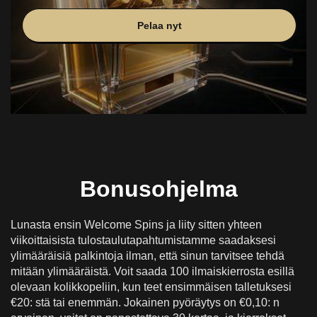
Pelaa nyt
Bonusohjelma
Lunasta ensin Welcome Spins ja liity sitten yhteen
viikoittaisista tulostaulutapahtumistamme saadaksesi
ylimääräisiä palkintoja ilman, että sinun tarvitsee tehdä
mitään ylimääräistä. Voit saada 100 ilmaiskierrosta esillä
olevaan kolikkopeliin, kun teet ensimmäisen talletuksesi
€20: stä tai enemmän. Jokainen pyöräytys on €0,10: n