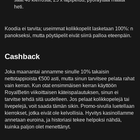
heti.
Koodia ei tarvita; useimmat kolikkopelit lasketaan 100%: n
panokseksi, mutta pöytäpelit eivät siirrä palloa eteenpäin.
Cashback
Joka maanantai annamme sinulle 10% takaisin
nettotappioista €500 asti, mutta sinun tarvitsee pelata rahat
vain kerran. Kun otat ensimmäisen kerran käyttöön
RoyalBetin viikoittaisen käteispalautuksen, sinun ei
tarvitse tehdä sitä uudelleen. Jos pelaat kolikkopelejä tai
livepelejä, voit saada tämän sikin. Promo-sivulla luetellaan
kierrokset, jotka eivät ole kelvollisia. Hyvitys kasinollamme
annetaan euroina, ja historiasi tekee helpoksi nähdä,
kuinka paljon olet menettänyt.