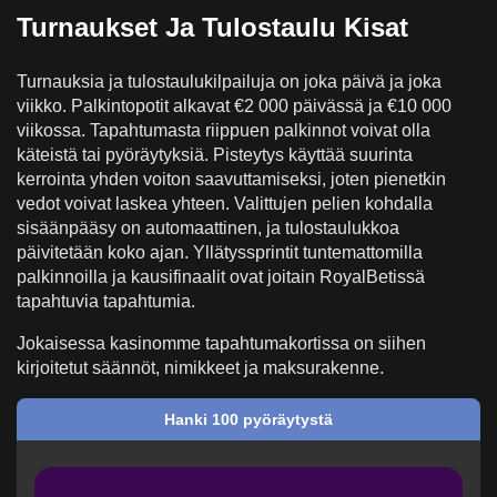
Turnaukset Ja Tulostaulu Kisat
Turnauksia ja tulostaulukilpailuja on joka päivä ja joka
viikko. Palkintopotit alkavat €2 000 päivässä ja €10 000
viikossa. Tapahtumasta riippuen palkinnot voivat olla
käteistä tai pyöräytyksiä. Pisteytys käyttää suurinta
kerrointa yhden voiton saavuttamiseksi, joten pienetkin
vedot voivat laskea yhteen. Valittujen pelien kohdalla
sisäänpääsy on automaattinen, ja tulostaulukkoa
päivitetään koko ajan. Yllätyssprintit tuntemattomilla
palkinnoilla ja kausifinaalit ovat joitain RoyalBetissä
tapahtuvia tapahtumia.
Jokaisessa kasinomme tapahtumakortissa on siihen
kirjoitetut säännöt, nimikkeet ja maksurakenne.
Hanki 100 pyöräytystä