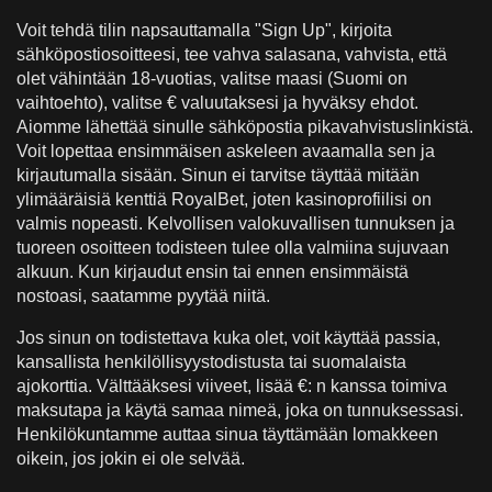
Voit tehdä tilin napsauttamalla "Sign Up", kirjoita
sähköpostiosoitteesi, tee vahva salasana, vahvista, että
olet vähintään 18-vuotias, valitse maasi (Suomi on
vaihtoehto), valitse € valuutaksesi ja hyväksy ehdot.
Aiomme lähettää sinulle sähköpostia pikavahvistuslinkistä.
Voit lopettaa ensimmäisen askeleen avaamalla sen ja
kirjautumalla sisään. Sinun ei tarvitse täyttää mitään
ylimääräisiä kenttiä RoyalBet, joten kasinoprofiilisi on
valmis nopeasti. Kelvollisen valokuvallisen tunnuksen ja
tuoreen osoitteen todisteen tulee olla valmiina sujuvaan
alkuun. Kun kirjaudut ensin tai ennen ensimmäistä
nostoasi, saatamme pyytää niitä.
Jos sinun on todistettava kuka olet, voit käyttää passia,
kansallista henkilöllisyystodistusta tai suomalaista
ajokorttia. Välttääksesi viiveet, lisää €: n kanssa toimiva
maksutapa ja käytä samaa nimeä, joka on tunnuksessasi.
Henkilökuntamme auttaa sinua täyttämään lomakkeen
oikein, jos jokin ei ole selvää.