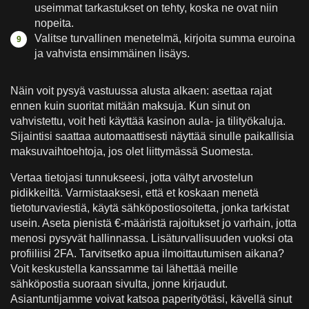
useimmat tarkastukset on tehty, koska ne ovat niin
nopeita.
Valitse turvallinen menetelmä, kirjoita summa euroina
ja vahvista ensimmäinen lisäys.
Näin voit pysyä vastuussa alusta alkaen: asettaa rajat
ennen kuin suoritat mitään maksuja. Kun sinut on
vahvistettu, voit heti käyttää kasinon aula- ja tilityökaluja.
Sijaintisi saattaa automaattisesti näyttää sinulle paikallisia
maksuvaihtoehtoja, jos olet liittymässä Suomesta.
Vertaa tietojasi tunnukseesi, jotta vältyt arvostelun
pidikkeiltä. Varmistaaksesi, että et koskaan menetä
tietoturvaviestiä, käytä sähköpostiosoitetta, jonka tarkistat
usein. Aseta pienistä €-määristä rajoitukset jo varhain, jotta
menosi pysyvät hallinnassa. Lisäturvallisuuden vuoksi ota
profiiliisi 2FA. Tarvitsetko apua ilmoittautumisen aikana?
Voit keskustella kanssamme tai lähettää meille
sähköpostia suoraan sivulta, jonne kirjaudut.
Asiantuntijamme voivat katsoa paperityötäsi, kävellä sinut