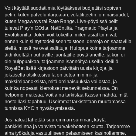
Voit käyttää suodattimia löytääksesi budjettiisi sopivan
pelin, kuten palveluntarjoajan, volatiliteetin, ominaisuudet,
kuten Megaways tai Rate Range. Live-pöydissä pelit
tulevat Play'n GO:lta, NetEntiltä, Pragmatic Playlta ja
Evolutionilta. Joten voit kokeilla, miten asiat toimivat,
ennen kuin siirryt todelliseen toistoon, demoja on saatavilla
siellä, missä ne ovat sallittuja. Huippuaikoina tarjoamme
äidinkieltään puhuville juontajille pöytäfaneille, ja kun ei
ole huippuaikaa, tarjoamme isännöityä useilla kielillä.
RoyalBet lisää kirjastoon päivittäin uusia kirjoja, ja
jokaisella otsikkosivulla on tietoa minimi- ja
maksimipanoksista, mitä ominaisuuksia voi ostaa, ja
kuinka nopeasti kierrokset menevät sekunneissa. On
helpompi maksaa. Voit aina tarkistaa Kassan nähdä, mitä
nostoillasi tapahtuu. Useimmat tarkistetaan muutamassa
tunnissa KYC:n hyväksymisestä.
Jos haluat lähettää suuremman summan, käytä
pankkisiirtoa ja vahvista turvakehotteen kautta. Tarjoamme
aina työkaluja vastuulliseen pelaamiseen kasinollamme,