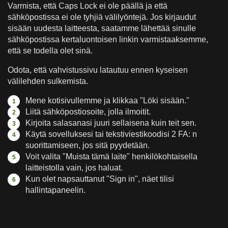
Varmista, että Caps Lock ei ole päällä ja että
sähköpostissa ei ole tyhjiä välilyöntejä. Jos kirjaudut
sisään uudesta laitteesta, saatamme lähettää sinulle
sähköpostissa kertaluontoisen linkin varmistaaksemme,
että se todella olet sinä.
Odota, että vahvistussivu latautuu ennen kyseisen
välilehden sulkemista.
Mene kotisivullemme ja klikkaa "Löki sisään."
Liitä sähköpostiosoite, jolla ilmoitit.
Kirjoita salasanasi juuri sellaisena kuin teit sen.
Käytä sovelluksesi tai tekstiviestikoodisi 2 FA: n
suorittamiseen, jos sitä pyydetään.
Voit valita "Muista tämä laite" henkilökohtaisella
laitteistolla vain, jos haluat.
Kun olet napsauttanut "Sign in", näet tilisi
hallintapaneelin.